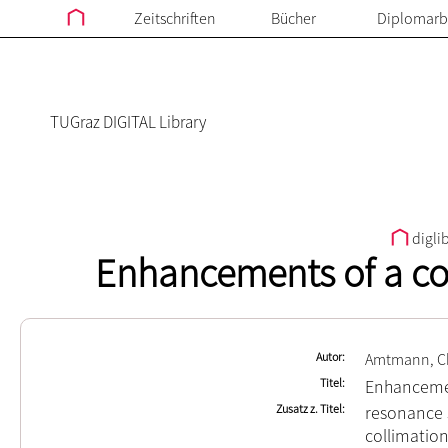
Zeitschriften
Bücher
Diplomarb
TUGraz DIGITAL Library
digli
Enhancements of a co
Autor
Amtmann, Ch
Titel
Enhancemen
Zusatz z. Titel
resonance 
collimation