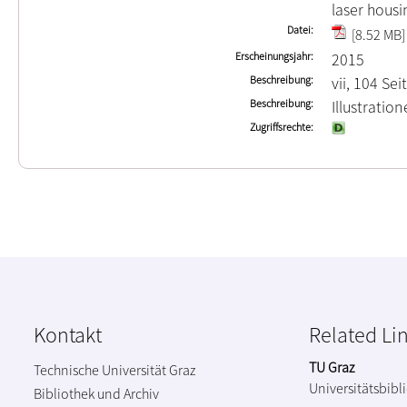
laser housi
Datei
[8.52 MB]
Erscheinungsjahr
2015
Beschreibung
vii, 104 Sei
Beschreibung
Illustrati
Zugriffsrechte
Kontakt
Related Li
TU Graz
Technische Universität Graz
Universitätsbibl
Bibliothek und Archiv