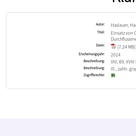
Autor
Haslauer, Ha
Titel
Einsatz von
Durchflussm
Datei
[7.24 MB]
Erscheinungsjahr
2014
Beschreibung
VIII, 89, XVIII 
Beschreibung
Ill., zahlr. gr
Zugriffsrechte