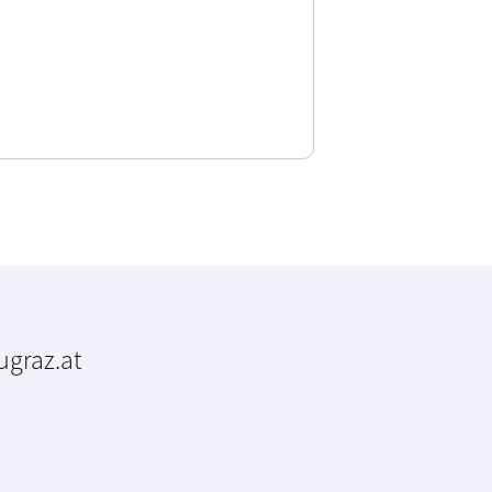
tugraz.at
m