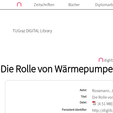
Zeitschriften
Bücher
Diplomarb
TUGraz DIGITAL Library
digli
Die Rolle von Wärmepumpen 
Autor
Rossmann, 
Titel
Die Rolle vo
Datei
[4.51 MB]
Persistent Identifier
http://digli