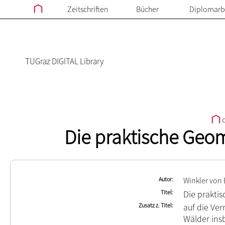
Zeitschriften
Bücher
Diplomarb
TUGraz DIGITAL Library
d
Die praktische Geom
Autor
Winkler von
Titel
Die prakti
Zusatz z. Titel
auf die Ve
Wälder ins