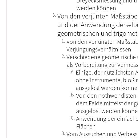
Dreyecksmessung und t
werden können
3.
Von den verjünten Maßstäben
und der Anwendung derselb
geometrischen und trigomet
1.
Von den verjüngten Maßstäb
Verjüngungsverhältnissen
2.
Verschiedene geometrische 
als Vorbereitung zur Verme
A.
Einige, der nützlichsten
ohne Instrumente, bloß m
ausgelöst werden könne
B.
Von den nothwendisten 
dem Felde mittelst der
ausgelöst werden könn
C.
Anwendung der einfache
Flächen
3.
Vom Aussuchen und Verbesser