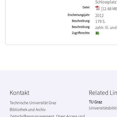
Schlossplatz
Datei
[12.48 MB
Erscheinungsjahr
2012
Beschreibung
179 S.
Beschreibung
zahlr. Ill. und
Zugriffsrechte
Kontakt
Related Li
TU Graz
Technische Universität Graz
Universitätsbibl
Bibliothek und Archiv
Zeitschriftenmanagement, Open Access und