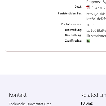
Response-S
Datei
[3.43 MB]
Persistent Identifier
http://digli
id=5a1def2f
Erscheinungsjahr
2017
Beschreibung
ix, 100 Blätt
Beschreibung
Illustratione
Zugriffsrechte
Kontakt
Related Li
TU Graz
Technische Universität Graz