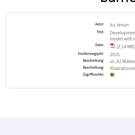
Autor
Xu, Anton
Titel
Development 
model with in
Datei
[2.14 MB]
Erscheinungsjahr
2016
Beschreibung
vii, 62 Blätte
Beschreibung
Illustration
Zugriffsrechte