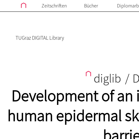
Zeitschriften
Bücher
Diplomarb
TUGraz DIGITAL Library
diglib
/
D
Development of an i
human epidermal skin
barri