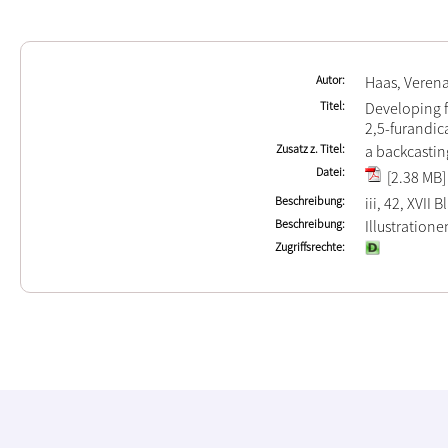
Autor
Haas, Veren
Titel
Developing f
2,5-furandic
Zusatz z. Titel
a backcasti
Datei
[2.38 MB]
Beschreibung
iii, 42, XVII B
Beschreibung
Illustration
Zugriffsrechte