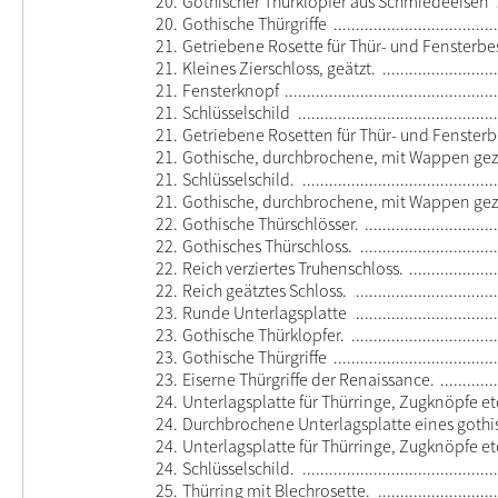
20.
Gothischer Thürklopfer aus Schmiedeeisen
20.
Gothische Thürgriffe
21.
Getriebene Rosette für Thür- und Fensterbe
21.
Kleines Zierschloss, geätzt.
21.
Fensterknopf
21.
Schlüsselschild
21.
Getriebene Rosetten für Thür- und Fensterb
21.
Gothische, durchbrochene, mit Wappen gezi
21.
Schlüsselschild.
21.
Gothische, durchbrochene, mit Wappen gezi
22.
Gothische Thürschlösser.
22.
Gothisches Thürschloss.
22.
Reich verziertes Truhenschloss.
22.
Reich geätztes Schloss.
23.
Runde Unterlagsplatte
23.
Gothische Thürklopfer.
23.
Gothische Thürgriffe
23.
Eiserne Thürgriffe der Renaissance.
24.
Unterlagsplatte für Thürringe, Zugknöpfe et
24.
Durchbrochene Unterlagsplatte eines gothi
24.
Unterlagsplatte für Thürringe, Zugknöpfe et
24.
Schlüsselschild.
25.
Thürring mit Blechrosette.