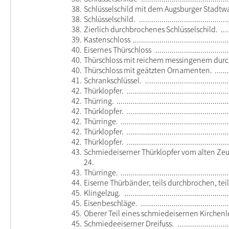
38.
Schlüsselschild mit dem Augsburger Stadt
38.
Schlüsselschild.
38.
Zierlich durchbrochenes Schlüsselschild.
39.
Kastenschloss
40.
Eisernes Thürschloss
40.
Thürschloss mit reichem messingenem dur
40.
Thürschloss mit geätzten Ornamenten.
41.
Schrankschlüssel.
42.
Thürklopfer.
42.
Thürring.
42.
Thürklopfer.
42.
Thürringe.
42.
Thürklopfer.
42.
Thürklopfer.
43.
Schmiedeiserner Thürklopfer vom alten Ze
24.
43.
Thürringe.
44.
Eiserne Thürbänder, teils durchbrochen, teil
45.
Klingelzug.
45.
Eisenbeschläge.
45.
Oberer Teil eines schmiedeisernen Kirchenl
45.
Schmiedeeiserner Dreifuss.