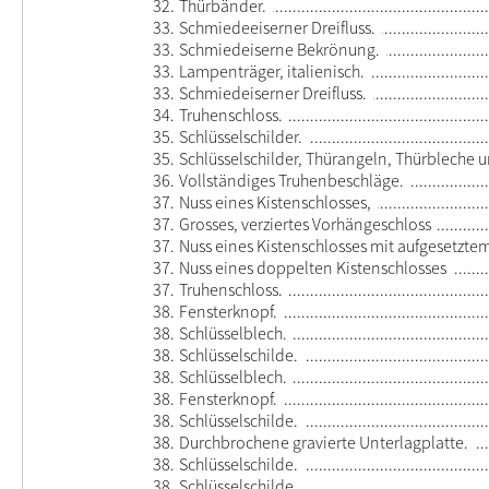
32.
Thürbänder.
33.
Schmiedeeiserner Dreifluss.
33.
Schmiedeiserne Bekrönung.
33.
Lampenträger, italienisch.
33.
Schmiedeiserner Dreifluss.
34.
Truhenschloss.
35.
Schlüsselschilder.
35.
Schlüsselschilder, Thürangeln, Thürbleche 
36.
Vollständiges Truhenbeschläge.
37.
Nuss eines Kistenschlosses,
37.
Grosses, verziertes Vorhängeschloss
37.
Nuss eines Kistenschlosses mit aufgesetzte
37.
Nuss eines doppelten Kistenschlosses
37.
Truhenschloss.
38.
Fensterknopf.
38.
Schlüsselblech.
38.
Schlüsselschilde.
38.
Schlüsselblech.
38.
Fensterknopf.
38.
Schlüsselschilde.
38.
Durchbrochene gravierte Unterlagplatte.
38.
Schlüsselschilde.
38.
Schlüsselschilde