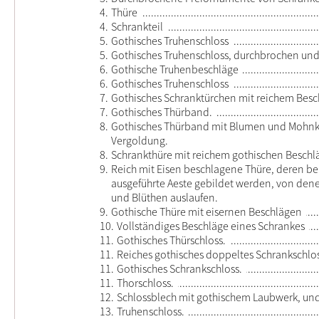
4.
Thüre
4.
Schrankteil
5.
Gothisches Truhenschloss
5.
Gothisches Truhenschloss, durchbrochen und 
6.
Gothische Truhenbeschläge
6.
Gothisches Truhenschloss
7.
Gothisches Schranktürchen mit reichem Besc
7.
Gothisches Thürband.
8.
Gothisches Thürband mit Blumen und Mohnk
Vergoldung.
8.
Schrankthüre mit reichem gothischen Beschl
9.
Reich mit Eisen beschlagene Thüre, deren bei
ausgeführte Aeste gebildet werden, von dene
und Blüthen auslaufen.
9.
Gothische Thüre mit eisernen Beschlägen
10.
Vollständiges Beschläge eines Schrankes
11.
Gothisches Thürschloss.
11.
Reiches gothisches doppeltes Schrankschlo
11.
Gothisches Schrankschloss.
11.
Thorschloss.
12.
Schlossblech mit gothischem Laubwerk, und 
13.
Truhenschloss.