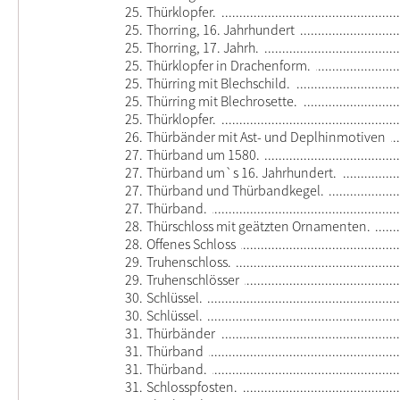
25.
Thürklopfer.
25.
Thorring, 16. Jahrhundert
25.
Thorring, 17. Jahrh.
25.
Thürklopfer in Drachenform.
25.
Thürring mit Blechschild.
25.
Thürring mit Blechrosette.
25.
Thürklopfer.
26.
Thürbänder mit Ast- und Deplhinmotiven
27.
Thürband um 1580.
27.
Thürband um`s 16. Jahrhundert.
27.
Thürband und Thürbandkegel.
27.
Thürband.
28.
Thürschloss mit geätzten Ornamenten.
28.
Offenes Schloss
29.
Truhenschloss.
29.
Truhenschlösser
30.
Schlüssel.
30.
Schlüssel.
31.
Thürbänder
31.
Thürband
31.
Thürband.
31.
Schlosspfosten.