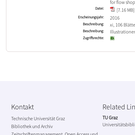
for flow sho
Datei
[7.16 MB]
Erscheinungsjahr
2016
Beschreibung
xi, 106 Blätt
Beschreibung
Illustration
Zugriffsrechte
Kontakt
Related Li
TU Graz
Technische Universität Graz
Universitätsbibl
Bibliothek und Archiv
Zeitschriftenmanagement, Open Access und