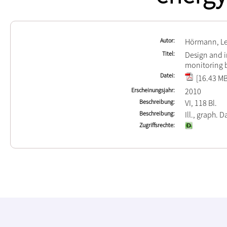
Autor
Hörmann, L
Titel
Design and i
monitoring 
Datei
[16.43 MB
Erscheinungsjahr
2010
Beschreibung
VI, 118 Bl.
Beschreibung
Ill., graph. Da
Zugriffsrechte