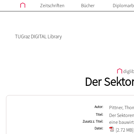
Zeitschriften
Bücher
Diplomarb
TUGraz DIGITAL Library
digli
Der Sekto
Autor
Pittner, Tho
Titel
Der Sektore
Zusatz z. Titel
eine bauwirt
Datei
[2.72 MB]