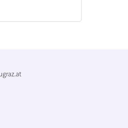
tugraz.at
m