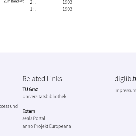
Zum Band =>
2:
. 1903
1:
. 1903
Related Links
diglib.
TU Graz
Impressu
Universitätsbibliothek
ccess und
Extern
seals Portal
anno Projekt
Europeana