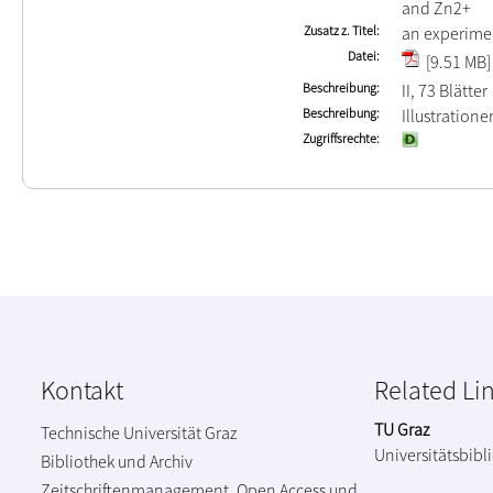
and Zn2+
Zusatz z. Titel
an experime
Datei
[9.51 MB]
Beschreibung
II, 73 Blätter
Beschreibung
Illustration
Zugriffsrechte
Kontakt
Related Li
TU Graz
Technische Universität Graz
Universitätsbibl
Bibliothek und Archiv
Zeitschriftenmanagement, Open Access und