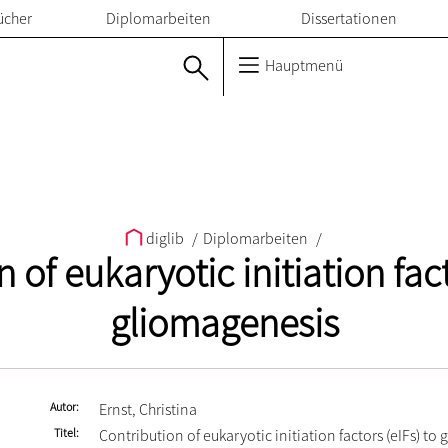
ücher
Diplomarbeiten
Dissertationen
Hauptmenü
diglib
/
Diplomarbeiten
/
 of eukaryotic initiation fact
gliomagenesis
Autor
Ernst, Christina
Titel
Contribution of eukaryotic initiation factors (eIFs) to