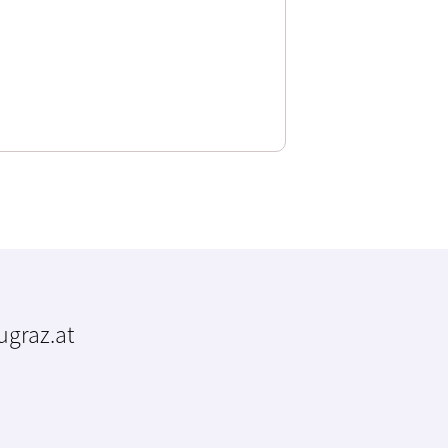
tugraz.at
m