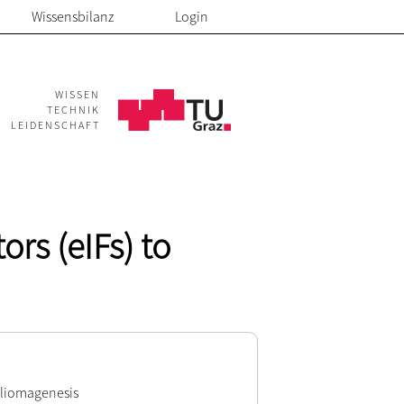
Wissensbilanz
Login
WISSEN
TECHNIK
LEIDENSCHAFT
ors (eIFs) to
 gliomagenesis