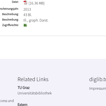
Datei
[16.36 MB]
rscheinungsjahr
2013
Beschreibung
43 Bl.
Beschreibung
Ill., graph. Darst.
Zugriffsrechte
Related Links
diglib.
TU Graz
Impressu
Universitätsbibliothek
ccess und
Extern