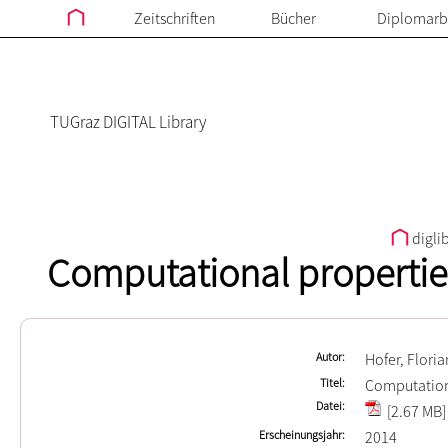
Zeitschriften
Bücher
Diplomarb
TUGraz DIGITAL Library
digli
Computational properties 
Autor
Hofer, Floria
Titel
Computational
Datei
[2.67 MB]
Erscheinungsjahr
2014