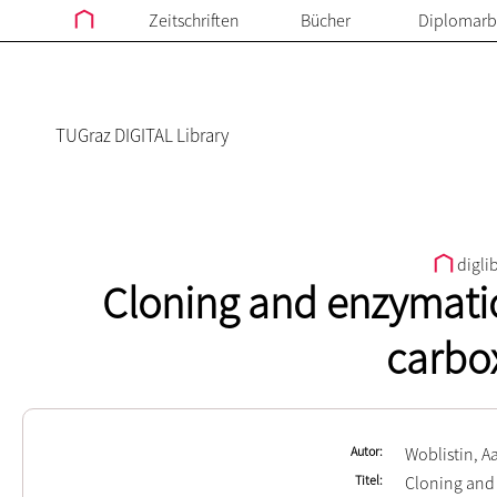
Zeitschriften
Bücher
Diplomarb
TUGraz DIGITAL Library
digli
Cloning and enzymatic
carbo
Autor
Woblistin, A
Titel
Cloning and 