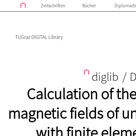
Zeitschriften
Bücher
Diplomarb
TUGraz DIGITAL Library
diglib
/
D
Calculation of th
magnetic fields of 
with finite elem