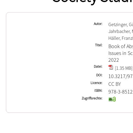
Autor
Getzinger, G
Jahrbacher, 
Häller, Franz
Titel
Book of Abs
Issues in S
2022
Datei
[1.35 MB]
DOI
10.3217/97
Licence
CC BY
ISBN
978-3-8512
Zugriffsrechte