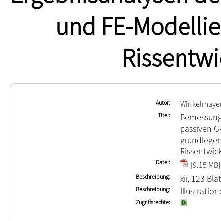
und FE-Modellier
Rissentwi
Autor
Winkelmayer,
Titel
Bemessungs
passiven G
grundlegen
Rissentwick
Datei
[9.15 MB]
Beschreibung
xii, 123 Blä
Beschreibung
Illustrati
Zugriffsrechte