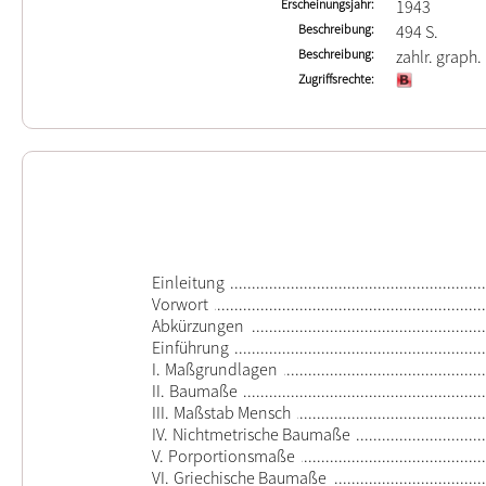
Erscheinungsjahr
1943
Beschreibung
494 S.
Beschreibung
zahlr. graph. 
Zugriffsrechte
Einleitung
Vorwort
Abkürzungen
Einführung
I.
Maßgrundlagen
II.
Baumaße
III.
Maßstab Mensch
IV.
Nichtmetrische Baumaße
V.
Porportionsmaße
VI.
Griechische Baumaße