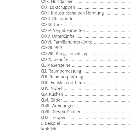
XXIX.
Holzdächer
XXX.
Lokschuppen
XXXI.
Industriescheiben Normung
XXXII.
Glaswände
XXXIII.
Tore
XXXIV.
Vergabearbeiten
XXXV.
Unterkünfte
XXXVI.
Familienunterkünfte
XXXVII.
BFB
XXXVIII.
Kriegseinheitstyp
XXXIX.
Gehöfte
XL.
Mauersteine
XLI.
Raumbemessung
XLII.
Raumausplattung
XLIII.
Fenster und Türen
XLIV.
Möbel
XLV.
Küchen
XLVI.
Bäder
XLVII.
Wohnungen
XLVIII.
Geschoßhöhen
XLIX.
Treppen
L.
Beispiel
Ausblick