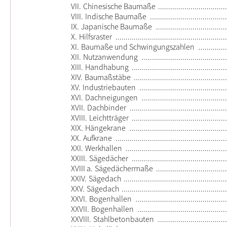
VII.
Chinesische Baumaße
VIII.
Indische Baumaße
IX.
Japanische Baumaße
X.
Hilfsraster
XI.
Baumaße und Schwingungszahlen
XII.
Nutzanwendung
XIII.
Handhabung
XIV.
Baumaßstäbe
XV.
Industriebauten
XVI.
Dachneigungen
XVII.
Dachbinder
XVIII.
Leichtträger
XIX.
Hängekrane
XX.
Aufkrane
XXI.
Werkhallen
XXIII.
Sägedächer
XVIII a.
Sägedächermaße
XXIV.
Sägedach
XXV.
Sägedach
XXVI.
Bogenhallen
XXVII.
Bogenhallen
XXVIII.
Stahlbetonbauten