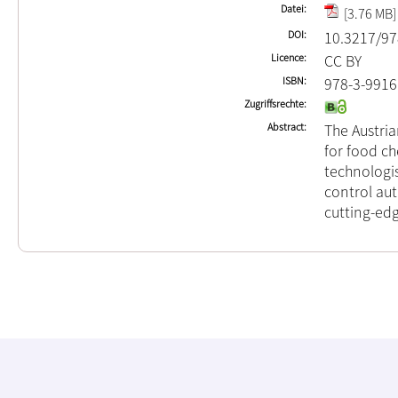
Datei
[3.76 MB]
DOI
10.3217/97
Licence
CC BY
ISBN
978-3-9916
Zugriffsrechte
Abstract
The Austri
for food ch
technologis
control aut
cutting-edg