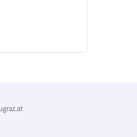
tugraz.at
m