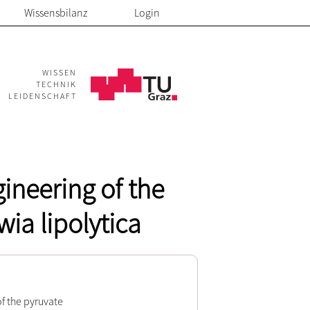
Wissensbilanz
Login
WISSEN
TECHNIK
LEIDENSCHAFT
ineering of the
ia lipolytica
f the pyruvate