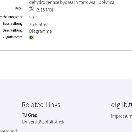
dehydrogenase bypass in Yarrowia lipolytica
Datei
[2.15 MB]
rscheinungsjahr
2015
Beschreibung
76 Blätter
Beschreibung
Diagramme
Zugriffsrechte
Related Links
diglib.
TU Graz
Impressu
Universitätsbibliothek
ccess und