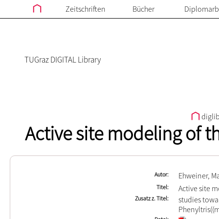
Zeitschriften
Bücher
Diplomarb
TUGraz DIGITAL Library
digli
Active site modeling of 
Autor
Ehweiner, M
Titel
Active site 
Zusatz z. Titel
studies towa
Phenyltris((