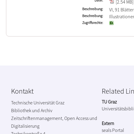
Datei
[2.54 MB]
Beschreibung
VI, 91 Blätter
Beschreibung
Illustration
Zugriffsrechte
Kontakt
Related Li
TU Graz
Technische Universität Graz
Universitätsbibl
Bibliothek und Archiv
Zeitschriftenmanagement, Open Access und
Extern
Digitalisierung
seals Portal
Technikerstraße 4