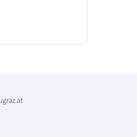
tugraz.at
m