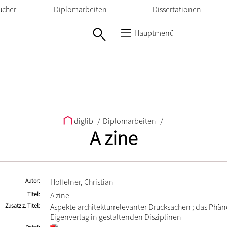
ücher
Diplomarbeiten
Dissertationen
Hauptmenü
diglib
/
Diplomarbeiten
/
A zine
Autor
Hoffelner, Christian
Titel
A zine
Zusatz z. Titel
Aspekte architekturrelevanter Drucksachen ; das Ph
Eigenverlag in gestaltenden Disziplinen