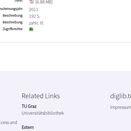
Datei
[6.88 MB]
rscheinungsjahr
2011
Beschreibung
192 S.
Beschreibung
zahlr. Ill.
Zugriffsrechte
Related Links
diglib.
TU Graz
Impressu
Universitätsbibliothek
ccess und
Extern