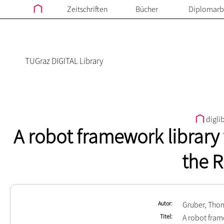
Zeitschriften
Bücher
Diplomarb
TUGraz DIGITAL Library
digli
A robot framework library
the R
Autor
Gruber, Tho
Titel
A robot fram