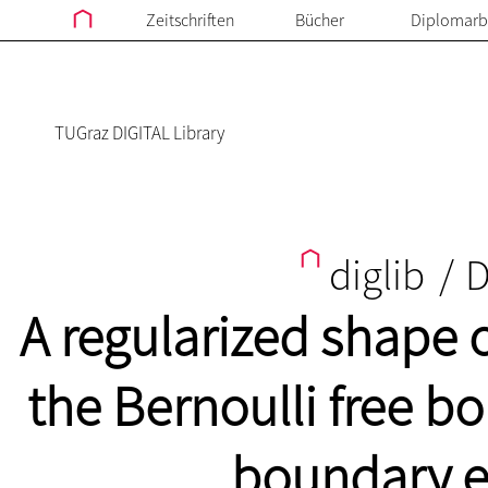
Zeitschriften
Bücher
Diplomarb
TUGraz DIGITAL Library
diglib
/
D
A regularized shape 
the Bernoulli free b
boundary 