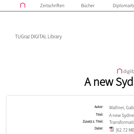
Zeitschriften
Bücher
Diplomarb
TUGraz DIGITAL Library
digli
A new Syd
Autor
Wallner, Gab
Titel
A new Sydne
Zusatz z. Titel
Transformat
Datei
[62.72 MB