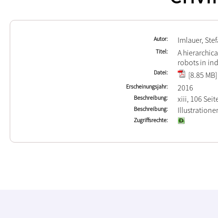
Autor
Imlauer, Ste
Titel
A hierarchic
robots in in
Datei
[8.85 MB]
Erscheinungsjahr
2016
Beschreibung
xiii, 106 Sei
Beschreibung
Illustration
Zugriffsrechte