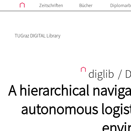
Zeitschriften
Bücher
Diplomarb
TUGraz DIGITAL Library
diglib
/
D
A hierarchical navig
autonomous logisti
envi