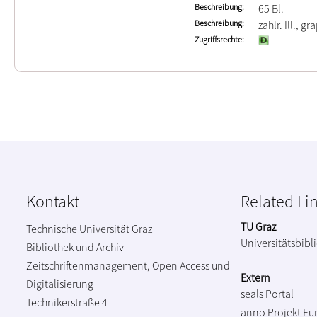
Beschreibung
65 Bl.
Beschreibung
zahlr. Ill., gr
Zugriffsrechte
Kontakt
Related Li
TU Graz
Technische Universität Graz
Universitätsbibl
Bibliothek und Archiv
Zeitschriftenmanagement, Open Access und
Extern
Digitalisierung
seals Portal
Technikerstraße 4
anno Projekt
Eu