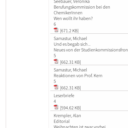
Seebauer, Veronika
Berufungskommission bei den
ChemikerInnen
Wen wollt ihr haben?
6
[671.2 KB]
Samastur, Michael
Und es begab sich ..
Neues von der Studienkommissionsfron
5
[662.31 KB]
Samastur, Michael
Reaktionen von Prof. Kern
5
[662.31 KB]
Leserbriefe
4
[594.62 KB]
Krempler, Alan
Editorial
Weihnachten ist zwar vorbei ...