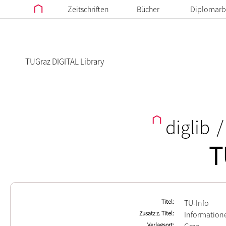
Zeitschriften
Bücher
Diplomarb
TUGraz DIGITAL Library
diglib
/
T
Titel
TU-Info
Zusatz z. Titel
Informatione
Verlagsort