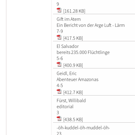
9
[161.28 KB]
Gift im Atem
Ein Bericht von der Arge Luft - Lärm
7-9
[417.5 KB]
El Salvador
bereits 235.000 Flüchtlinge
5-6
[400.9 KB]
Geidl, Eric
Abenteuer Amazonas
4-5
[412.7 KB]
Fürst, Willibald
editorial
3
[438.5 KB]
-öh-kuddel-öh-muddel-öh-
23