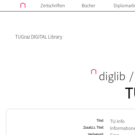
Zeitschriften
Bücher
Diplomarb
TUGraz DIGITAL Library
diglib
/
T
Titel
TU-Info
Zusatz z. Titel
Informatione
Verlagsort