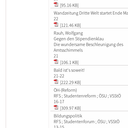
[95.16 KB]
Wandzeitung Dritte Welt startet Ende Ma
22
[121.46 KB]
Rauh, Wolfgang
Gegen den Stipendienklau
Die wundersame Beschleunigung des
Amtsschimmels
21
[106.1 KB]
Bald ist's soweit!
21-22
[222.29 KB]
ÖH-(Reform)
RFS ; Studentenreform ; ÖSU ; VSStÖ
16-17
[309.97 KB]
Bildungspolitik
RFS ; Studentenforum ; ÖSU ; VSStÖ
13-15