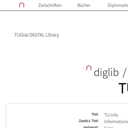
Zeitschriften
Bücher
Diplomarb
TUGraz DIGITAL Library
diglib
/
T
Titel
TU-Info
Zusatz z. Titel
Informatione
Verlagsort