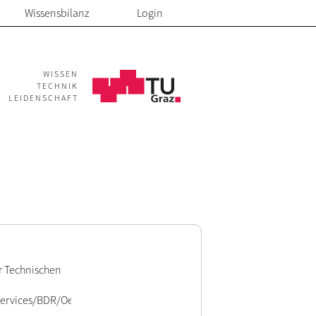
Wissensbilanz
Login
WISSEN
TECHNIK
LEIDENSCHAFT
r Technischen
Services/BDR/Oeffentlichkeitsarbeit/Folder/TU_Graz_people