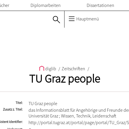
ücher
Diplomarbeiten
Dissertationen
Hauptmenü
diglib
/
Zeitschriften
/
TU Graz people
Titel
TU Graz people
Zusatz z. Titel
das Informationsblatt für Angehörige und Freunde de
Universität Graz ; Wissen, Technik, Leidenschaft
istent Identifier
http://portal.tugraz.at/portal/page/portal/TU_Graz/