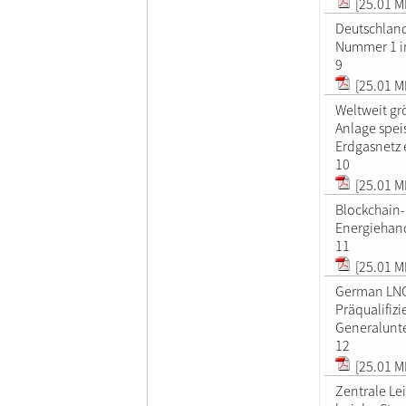
[25.01 M
Deutschland
Nummer 1 i
9
[25.01 M
Weltweit gr
Anlage spei
Erdgasnetz 
10
[25.01 M
Blockchain-
Energiehan
11
[25.01 M
German LNG
Präqualifiz
Generalunt
12
[25.01 M
Zentrale Le