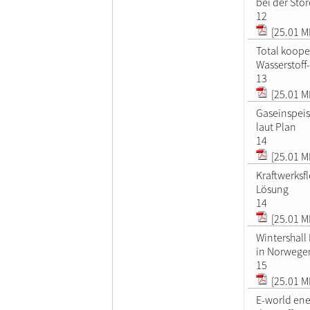
bei der Sto
12
[25.01 M
Total kooper
Wasserstoff
13
[25.01 M
Gaseinspeisu
laut Plan
14
[25.01 M
Kraftwerksf
Lösung
14
[25.01 M
Wintershall 
in Norwege
15
[25.01 M
E-world ene