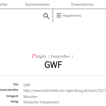
ücher
Diplomarbeiten
Dissertationen
Hauptmenü
diglib
/
Zeitschriften
/
GWF
Titel
GWF
istent Identifier
http://www.bibliothek.uni-regensburg.de/ezeit/?227
Verlagsort
München
Verlag
Deutscher Industrieverl.