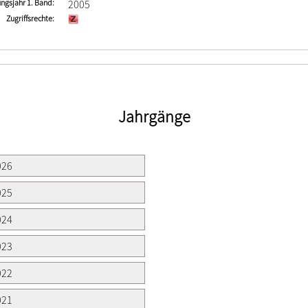
ngsjahr 1. Band
2005
Zugriffsrechte
Jahrgänge
026
025
024
023
022
021