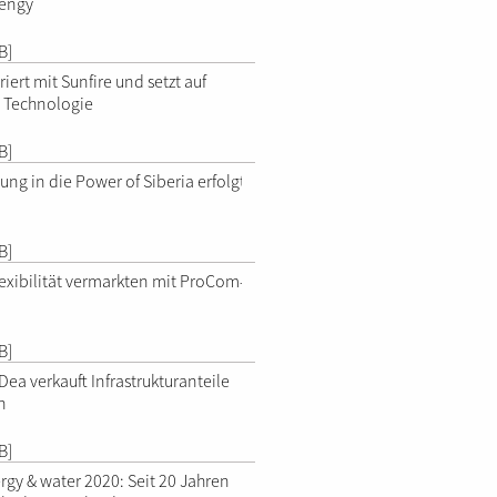
rengy
B]
iert mit Sunfire und setzt auf
- Technologie
B]
ng in die Power of Siberia erfolgt
B]
lexibilität vermarkten mit ProCom-
B]
Dea verkauft Infrastrukturanteile
n
B]
rgy & water 2020: Seit 20 Jahren