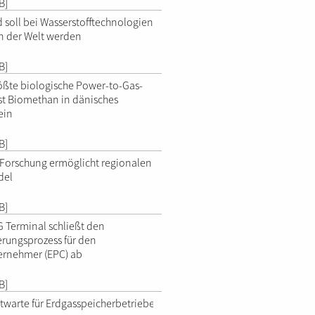
B]
 soll bei Wasserstofftechnologien
n der Welt werden
B]
ößte biologische Power-to-Gas-
st Biomethan in dänisches
ein
B]
Forschung ermöglicht regionalen
del
B]
 Terminal schließt den
ierungsprozess für den
ernehmer (EPC) ab
B]
itwarte für Erdgasspeicherbetriebe