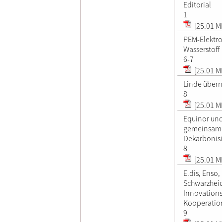
Editorial
1
[25.01 M
PEM-Elektro
Wasserstoff
6-7
[25.01 M
Linde über
8
[25.01 M
Equinor und
gemeinsame
Dekarbonisi
8
[25.01 M
E.dis, Enso
Schwarzhei
Innovations
Kooperatio
9