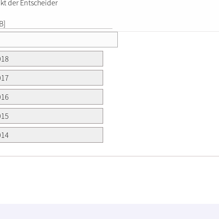
nkt der Entscheider
B]
018
017
016
015
014