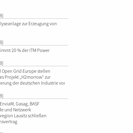
B]
lyseanlage zur Erzeugung von
B]
nimmt 20 % der ITM Power
B]
 Open Grid Europe stellen
s Projekt „H2morrow“ zur
erung der deutschen Industrie vor
B]
, EnviaM, Gasag, BASF
de und Netzwerk
region Lausitz schließen
nsvertrag