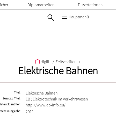
ücher
Diplomarbeiten
Dissertationen
Hauptmenü
diglib
/
Zeitschriften
/
Elektrische Bahnen
Titel
Elektrische Bahnen
Zusatz z. Titel
EB ; Elektrotechnik im Verkehrswesen
istent Identifier
http://www.eb-info.eu/
rscheinungsjahr
2011