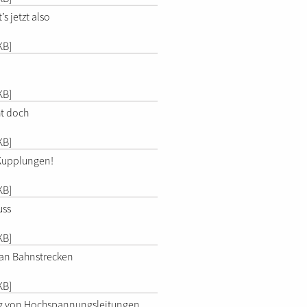
t’s jetzt also
KB]
KB]
ht doch
KB]
Kupplungen!
KB]
uss
KB]
 an Bahnstrecken
KB]
g von Hochspannungsleitungen