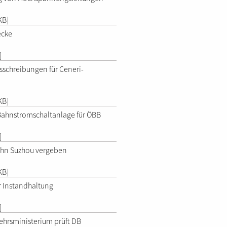
KB]
ecke
]
schreibungen für Ceneri-
KB]
Bahnstromschaltanlage für ÖBB
]
ahn Suzhou vergeben
KB]
r Instandhaltung
]
hrsministerium prüft DB