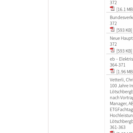
372
[16.1 MB
Bundesverke
372
[593 KB]
Neue Haupts
372
[593 KB]
eb – Elektri
364-371
[1.96 MB
Vetterli, Chr
100 Jahre I
Lötschbergb
nach Vortrag
Manager, AB
ETGFachtag
Hochleistun
Lötschbergb
361-363