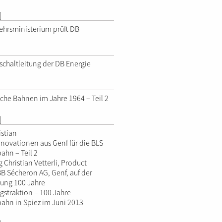
]
hrsministerium prüft DB
chaltleitung der DB Energie
sche Bahnen im Jahre 1964 – Teil 2
]
istian
nnovationen aus Genf für die BLS
ahn – Teil 2
 Christian Vetterli, Product
B Sécheron AG, Genf, auf der
ung 100 Jahre
gstraktion – 100 Jahre
ahn in Spiez im Juni 2013