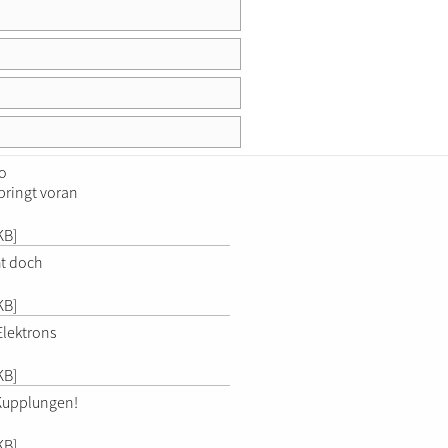
fo
bringt voran
KB]
ht doch
KB]
lektrons
KB]
Kupplungen!
KB]