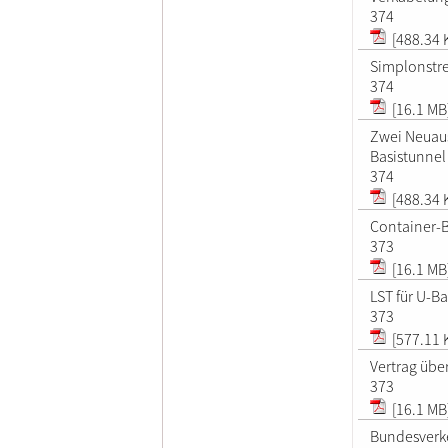
374
[488.34 
Simplonstr
374
[16.1 MB
Zwei Neuaus
Basistunnel
374
[488.34 
Container-
373
[16.1 MB
LST für U-B
373
[577.11 
Vertrag übe
373
[16.1 MB
Bundesverke