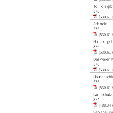
Toll, die gib
376
[530.61 
Ach nein
376
[530.61 
Na also, ge
376
[530.61 
Das waren 
376
[530.61 
Hausanschl
376
[530.61 
Lärmschutz
374
[488.34 
Verkabelun