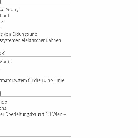
]
o, Andriy
rhard
rnd
n
ng von Erdungs und
ssystemen elektrischer Bahnen
KB]
Martin
n
rmatorsystem für die Luino-Linie
]
uido
ranz
der Oberleitungsbauart 2.1 Wien –