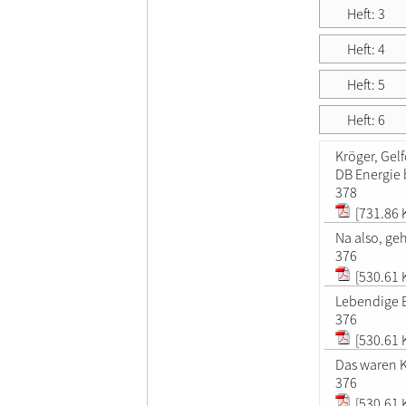
Heft: 3
Heft: 4
Heft: 5
Heft: 6
Kröger, Gel
DB Energie 
378
[731.86 
Na also, ge
376
[530.61 
Lebendige E
376
[530.61 
Das waren 
376
[530.61 