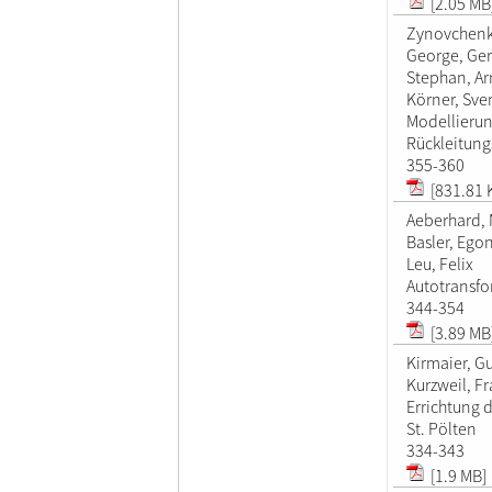
[2.05 MB
Zynovchenk
George, Ge
Stephan, A
Körner, Sve
Modellieru
Rückleitung
355-360
[831.81 
Aeberhard, 
Basler, Ego
Leu, Felix
Autotransfo
344-354
[3.89 MB
Kirmaier, G
Kurzweil, F
Errichtung 
St. Pölten
334-343
[1.9 MB]