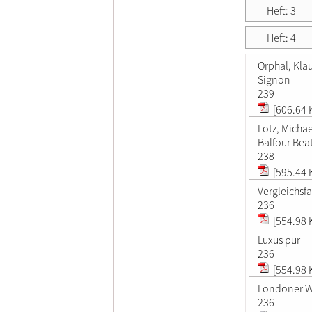
Heft: 3
Heft: 4
Orphal, Kla
Signon
239
[606.64 
Lotz, Michae
Balfour Beat
238
[595.44 
Vergleichsf
236
[554.98 
Luxus pur
236
[554.98 
Londoner W
236