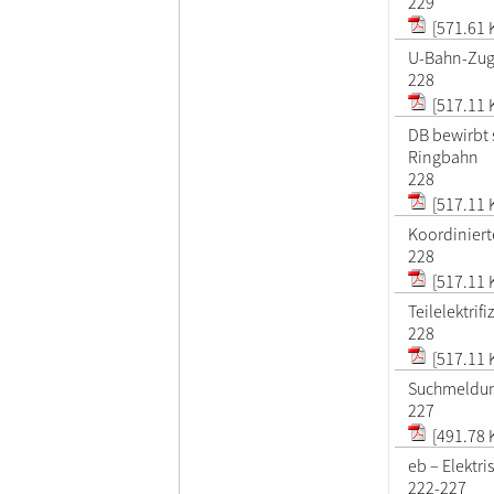
229
[571.61 
U-Bahn-Zug 
228
[517.11 
DB bewirbt s
Ringbahn
228
[517.11 
Koordiniert
228
[517.11 
Teilelektrif
228
[517.11 
Suchmeldu
227
[491.78 
eb – Elektri
222-227