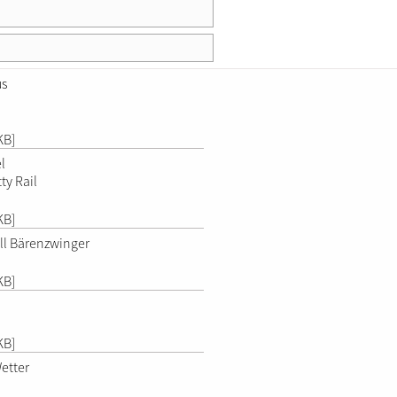
us
KB]
l
ty Rail
KB]
all Bärenzwinger
KB]
KB]
etter