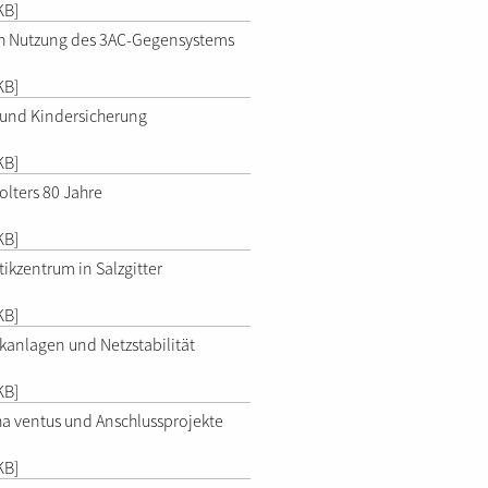
KB]
ch Nutzung des 3AC-Gegensystems
KB]
und Kindersicherung
KB]
lters 80 Jahre
KB]
ikzentrum in Salzgitter
KB]
kanlagen und Netzstabilität
KB]
ha ventus und Anschlussprojekte
KB]