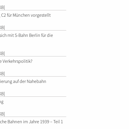
KB]
C2 für München vorgestellt
KB]
ich mit S-Bahn Berlin für die
KB]
e Verkehrspolitik?
KB]
izierung auf der Nahebahn
KB]
ng
KB]
sche Bahnen im Jahre 1939 – Teil 1