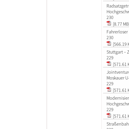
Radsatzgetri
Hochgeschw
230
[8.77 MB
Fahrerloser
230
[566.19 
Stuttgart –
229
[571.61 
Jointventur
Moskauer U
229
[571.61 
Modernisie
Hochgeschw
229
[571.61 
Straßenbah