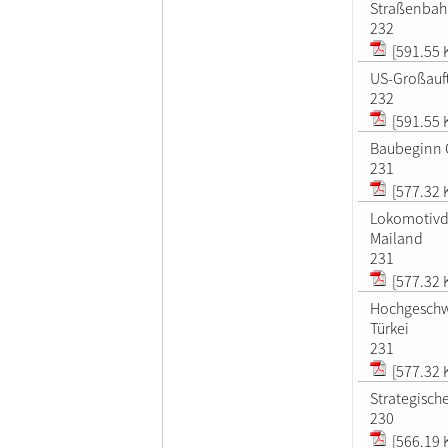
Straßenbah
232
[591.55 
US-Großauft
232
[591.55 
Baubeginn 
231
[577.32 
Lokomotivdu
Mailand
231
[577.32 
Hochgeschwi
Türkei
231
[577.32 
Strategisch
230
[566.19 