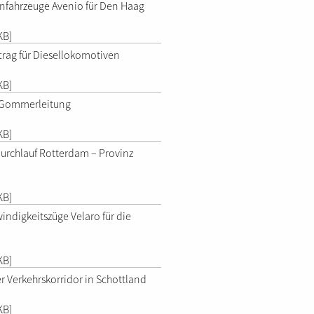
nfahrzeuge Avenio für Den Haag
KB]
rag für Diesellokomotiven
KB]
Gommerleitung
KB]
rchlauf Rotterdam – Provinz
KB]
ndigkeitszüge Velaro für die
KB]
er Verkehrskorridor in Schottland
KB]