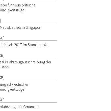
ebe für neue britische
indigkeitszüge
]
 Metrobetrieb in Singapur
KB]
 Zürich ab 2017 im Stundentakt
KB]
e für Fahrzeugausschreibung der
-Bahn
KB]
rung schwedischer
indigkeitszüge
KB]
nfahrzeuge für Gmunden