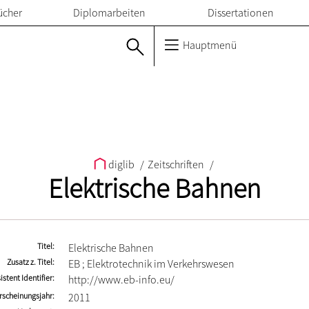
ücher
Diplomarbeiten
Dissertationen
Hauptmenü
diglib
/
Zeitschriften
/
Elektrische Bahnen
Titel
Elektrische Bahnen
Zusatz z. Titel
EB ; Elektrotechnik im Verkehrswesen
istent Identifier
http://www.eb-info.eu/
rscheinungsjahr
2011