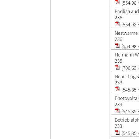
[554.98 
Endlich au
236
[554.98 
Nestwärme 
236
[554.98 
Hermann Wo
235
[706.63 
Neues Logist
233
[545.35 
Photovoltai
233
[545.35 
Betrieb alp
233
[545.35 