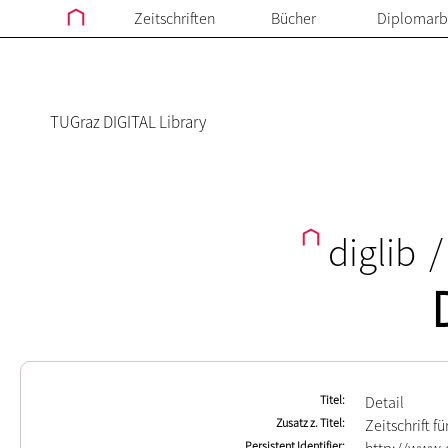
Zeitschriften
Bücher
Diplomarb
TUGraz DIGITAL Library
diglib
/
Titel
Detail
Zusatz z. Titel
Zeitschrift f
Persistent Identifier