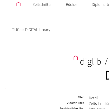
Zeitschriften
Bücher
Diplomarb
TUGraz DIGITAL Library
diglib
/
Titel
Detail
Zusatz z. Titel
Zeitschrift f
Persistent Identifier