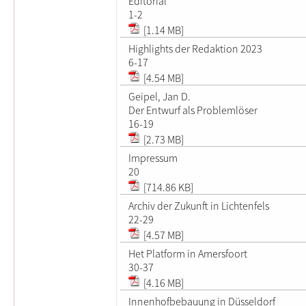
Editorial
1-2
[1.14 MB]
Highlights der Redaktion 2023
6-17
[4.54 MB]
Geipel, Jan D.
Der Entwurf als Problemlöser
16-19
[2.73 MB]
Impressum
20
[714.86 KB]
Archiv der Zukunft in Lichtenfels
22-29
[4.57 MB]
Het Platform in Amersfoort
30-37
[4.16 MB]
Innenhofbebauung in Düsseldorf