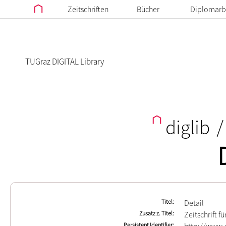
Zeitschriften
Bücher
Diplomarb
TUGraz DIGITAL Library
diglib
/
Titel
Detail
Zusatz z. Titel
Zeitschrift f
Persistent Identifier