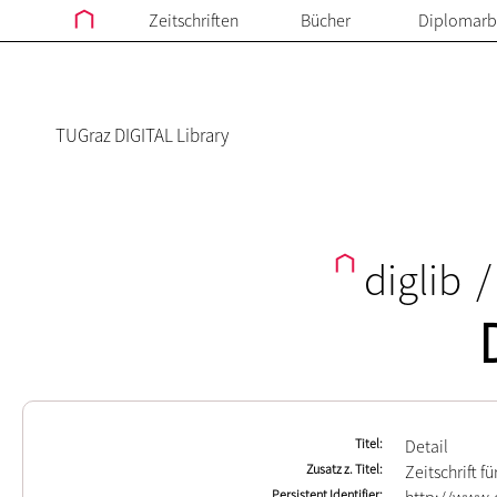
Zeitschriften
Bücher
Diplomarb
TUGraz DIGITAL Library
diglib
/
Titel
Detail
Zusatz z. Titel
Zeitschrift f
Persistent Identifier