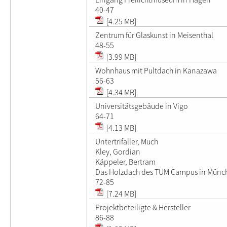
40-47
[4.25 MB]
Zentrum für Glaskunst in Meisenthal
48-55
[3.99 MB]
Wohnhaus mit Pultdach in Kanazawa
56-63
[4.34 MB]
Universitätsgebäude in Vigo
64-71
[4.13 MB]
Untertrifaller, Much
Kley, Gordian
Käppeler, Bertram
Das Holzdach des TUM Campus in Münc
72-85
[7.24 MB]
Projektbeteiligte & Hersteller
86-88