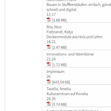
Bauen in Stoffkreisläufen: einfach, günst
schnell und digital
12-17
[3.88 MB]
Ros, Nico
Fiebrandt, Katja
Deckenmodule aus Holz und Lehm
18-21
[2.47 MB]
Innovations- und Ideenbörse
22-24
[1.72 MB]
Impressum
26
[643.54 KB]
Tavella, Amelia
Kulturzentrum auf Korsika
28-35
[3.74 MB]
Gemeindezentrum in Barcelona