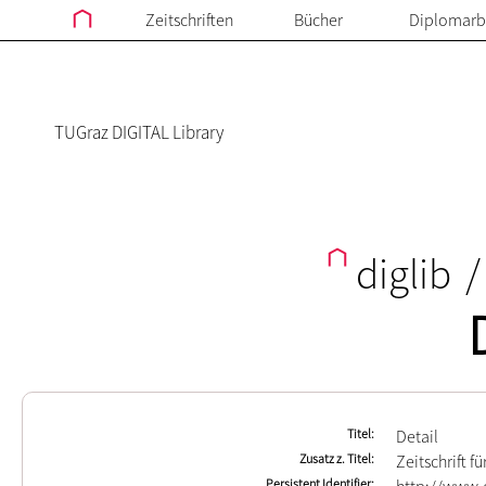
Zeitschriften
Bücher
Diplomarb
TUGraz DIGITAL Library
diglib
/
Titel
Detail
Zusatz z. Titel
Zeitschrift f
Persistent Identifier