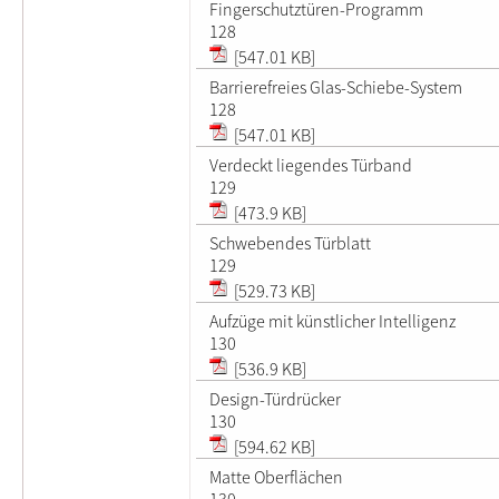
Fingerschutztüren-Programm
128
[547.01 KB]
Barrierefreies Glas-Schiebe-System
128
[547.01 KB]
Verdeckt liegendes Türband
129
[473.9 KB]
Schwebendes Türblatt
129
[529.73 KB]
Aufzüge mit künstlicher Intelligenz
130
[536.9 KB]
Design-Türdrücker
130
[594.62 KB]
Matte Oberflächen
130