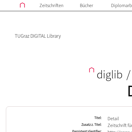
Zeitschriften
Bücher
Diplomarb
TUGraz DIGITAL Library
diglib
/
Titel
Detail
Zusatz z. Titel
Zeitschrift f
Persistent Identifier