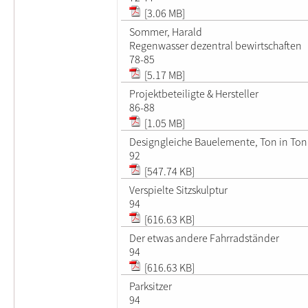
[3.06 MB]
Sommer, Harald
Regenwasser dezentral bewirtschaften
78-85
[5.17 MB]
Projektbeteiligte & Hersteller
86-88
[1.05 MB]
Designgleiche Bauelemente, Ton in Ton
92
[547.74 KB]
Verspielte Sitzskulptur
94
[616.63 KB]
Der etwas andere Fahrradständer
94
[616.63 KB]
Parksitzer
94