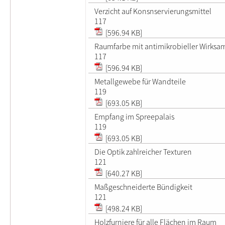
Verzicht auf Konsnservierungsmittel
117
[596.94 KB]
Raumfarbe mit antimikrobieller Wirksa
117
[596.94 KB]
Metallgewebe für Wandteile
119
[693.05 KB]
Empfang im Spreepalais
119
[693.05 KB]
Die Optik zahlreicher Texturen
121
[640.27 KB]
Maßgeschneiderte Bündigkeit
121
[498.24 KB]
Holzfurniere für alle Flächen im Raum