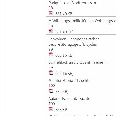
Parkplätze zu Stadtterrassen
98
[581.49 KB]
Möblierungsfamilie für den Wohnungsb
98
[581.49 KB]
verwahren, Fahrräder sictcher
Secure Storag1ge of Bicycles
99
[602.16 KB]
Schließfach und Sitzbank in einem
99
[602.16 KB]
Multifunktionale Leuchte
100
[785 KB]
Autarke Parkplatzleuchte
100
[785 KB]