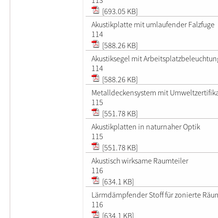
[693.05 KB]
Akustikplatte mit umlaufender Falzfuge
114
[588.26 KB]
Akustiksegel mit Arbeitsplatzbeleuchtun
114
[588.26 KB]
Metalldeckensystem mit Umweltzertifik
115
[551.78 KB]
Akustikplatten in naturnaher Optik
115
[551.78 KB]
Akustisch wirksame Raumteiler
116
[634.1 KB]
Lärmdämpfender Stoff für zonierte Räu
116
[634.1 KB]