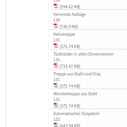
[594.62 KB]
Vernetzte Aufzüge
130
[536.9 KB]
Helixtreppe
131
[375.74 KB]
Türdrücker in allen Dimensionen
131
[733.47 KB]
Treppe aus Stahl und Glas
131
[375.74 KB]
Wendeltreppe aus Stahl
131
[375.74 KB]
Automatisches Türsystem
132
[643.94 KB]