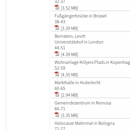
32-37
[3.52 MB]
Fußgängerbrücke in Brüssel
38-43
[3.39 MB]
Bernstein, Levitt
Universitätshof in London
44-51
[4.39 MB]
Wohnanlage Kr0yers Plads in Kopenha
52-59
[4.35 MB]
Markthalle in Anderlecht
60-65
[2.94 MB]
Gemeindezentrum in Reinosa
66-71
[3.35 MB]
Holocaust-Mahnmal in Bologna
72-77