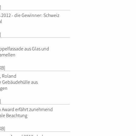
]
s 2012 - die Gewinner: Schweiz
l
]
ppelfassade aus Glas und
amellen
KB]
, Roland
e Gebäudehülle aus
ngen
]
in Award erfährt zunehmend
ale Beachtung
KB]