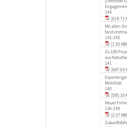
Zumtobel G
Engagement
144
[619.71 
Mit allen S
fand erstmal
142-143
[1.05 MB
Zu 100 Proz
aus Naturfa
141
[687.03 
Expertenges
Mobilität
140
[585.16 
Neuer Firme
136-139
[2.07 MB
Zukunftsfäh