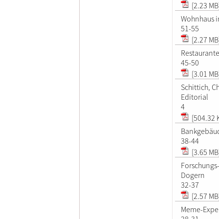
[2.23 MB
Wohnhaus i
51-55
[2.27 MB
Restaurante
45-50
[3.01 MB
Schittich, C
Editorial
4
[504.32 
Bankgebäud
38-44
[3.65 MB
Forschungs-
Dogern
32-37
[2.57 MB
Meme-Experi
28-31