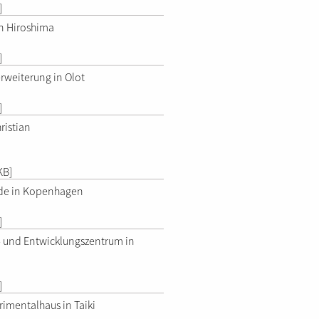
]
n Hiroshima
]
rweiterung in Olot
]
hristian
KB]
e in Kopenhagen
]
 und Entwicklungszentrum in
]
mentalhaus in Taiki