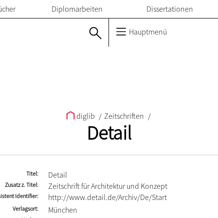
ücher
Diplomarbeiten
Dissertationen
Hauptmenü
diglib
/
Zeitschriften
/
Detail
Titel
Detail
Zusatz z. Titel
Zeitschrift für Architektur und Konzept
istent Identifier
http://www.detail.de/Archiv/De/Start
Verlagsort
München