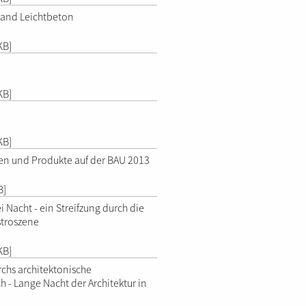
and Leichtbeton
KB]
KB]
KB]
n und Produkte auf der BAU 2013
B]
 Nacht - ein Streifzung durch die
stroszene
KB]
rchs architektonische
h - Lange Nacht der Architektur in