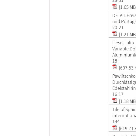
[1.65 MB
DETAIL Prei
und Portuga
20-21
[1.21 MB
Liese, Julia
Variable Do
Aluminiuml
18
[607.53 
Pawlitschko
Durchlässig
Edelstahlri
16-17
[1.18 MB
Tile of Spa
internation
144
[619.71 