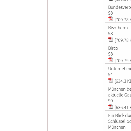
Bundesverb
98
[709.78 
Bisotherm
98
[709.78 
Birco
98
[709.79 
Unternehme
94
[634.3 K
München bei
aktuelle Ga
90
[636.41 
Ein Blick du
Schlüsselloc
München