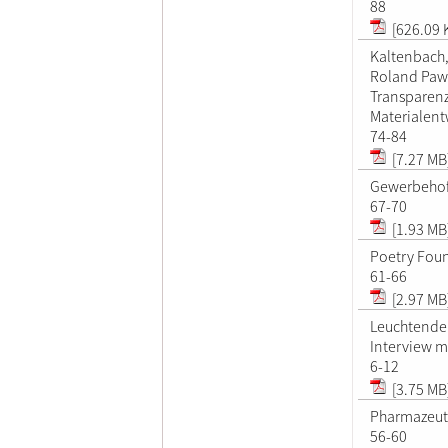
88
[626.09 
Kaltenbach,
Roland Paw
Transparenz
Materialen
74-84
[7.27 MB
Gewerbehof
67-70
[1.93 MB
Poetry Foun
61-66
[2.97 MB
Leuchtende E
Interview m
6-12
[3.75 MB
Pharmazeuti
56-60