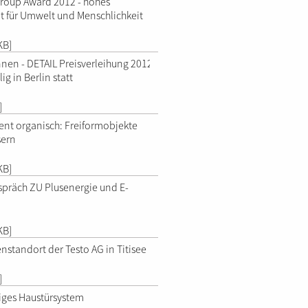
roup Award 2012 - hohes
 für Umwelt und Menschlichkeit
KB]
innen - DETAIL Preisverleihung 2012
ig in Berlin statt
]
ent organisch: Freiformobjekte
sern
KB]
präch ZU Plusenergie und E-
KB]
nstandort der Testo AG in Titisee
]
iges Haustürsystem