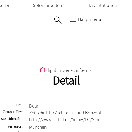
ücher
Diplomarbeiten
Dissertationen
Hauptmenü
diglib
/
Zeitschriften
/
Detail
Titel
Detail
Zusatz z. Titel
Zeitschrift für Architektur und Konzept
istent Identifier
http://www.detail.de/Archiv/De/Start
Verlagsort
München