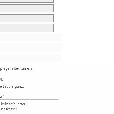
 SpiegelreflexKamera
KB]
e 1958 ergänzt
KB]
 koksgefeuerter
ungskessel