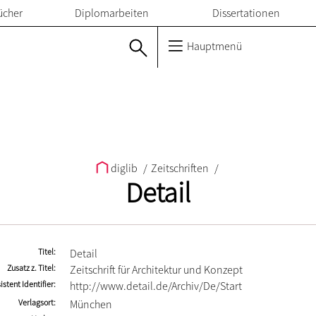
ücher
Diplomarbeiten
Dissertationen
Hauptmenü
diglib
/
Zeitschriften
/
Detail
Titel
Detail
Zusatz z. Titel
Zeitschrift für Architektur und Konzept
istent Identifier
http://www.detail.de/Archiv/De/Start
Verlagsort
München