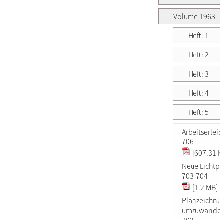
Volume 1963
Heft: 1
Heft: 2
Heft: 3
Heft: 4
Heft: 5
Arbeitserlei
706
[607.31 
Neue Lichtp
703-704
[1.2 MB]
Planzeichnu
umzuwande
703