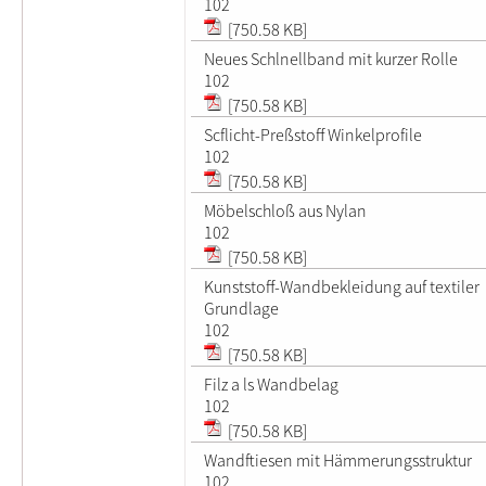
102
[750.58 KB]
Neues Schlnellband mit kurzer Rolle
102
[750.58 KB]
Scflicht-Preßstoff Winkelprofile
102
[750.58 KB]
Möbelschloß aus Nylan
102
[750.58 KB]
Kunststoff-Wandbekleidung auf textiler
Grundlage
102
[750.58 KB]
Filz a ls Wandbelag
102
[750.58 KB]
Wandftiesen mit Hämmerungsstruktur
102