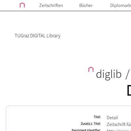
Zeitschriften
Bücher
Diplomarb
TUGraz DIGITAL Library
diglib
/
Titel
Detail
Zusatz z. Titel
Zeitschrift f
Persistent Identifier