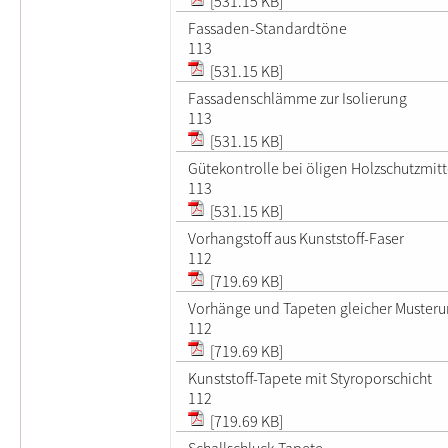
[531.15 KB]
Fassaden-Standardtöne
113
[531.15 KB]
Fassadenschlämme zur Isolierung
113
[531.15 KB]
Gütekontrolle bei öligen Holzschutzmitt
113
[531.15 KB]
Vorhangstoff aus Kunststoff-Faser
112
[719.69 KB]
Vorhänge und Tapeten gleicher Muster
112
[719.69 KB]
Kunststoff-Tapete mit Styroporschicht
112
[719.69 KB]
Schallschluck-Tapete