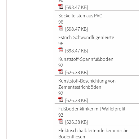
[698.47 KB]
Sockelleisten aus PVC
96
[698.47 KB]
Estrich-Schwundfugenleiste
96
[698.47 KB]
Kunststoff-Spannfußboden
92
[626.38 KB]
Kunststoff-Beschichtung von
Zementestrichböden
92
[626.38 KB]
Fußbodenklinker mit Waffelprofil
92
[626.38 KB]
Elektrisch halbleitende keramische
Bodenfliesen