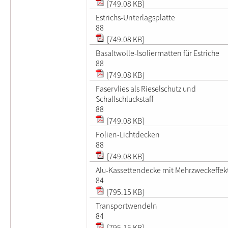
[749.08 KB]
Estrichs-Unterlagsplatte
88
[749.08 KB]
Basaltwolle-lsoliermatten für Estriche
88
[749.08 KB]
Faservlies als Rieselschutz und
Schallschluckstaff
88
[749.08 KB]
Folien-Lichtdecken
88
[749.08 KB]
Alu-Kassettendecke mit Mehrzweckeffek
84
[795.15 KB]
Transportwendeln
84
[795.15 KB]