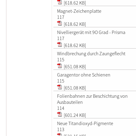
[618.62 KB]
Magnet-Zeichenplatte
117
[618.62 KB]
Nivelliergerät mit 9O Grad - Prisma
117
[618.62 KB]
Windbrechung durch Zaungeflecht
115
[651.08 KB]
Garagentor ohne Schienen
115
[651.08 KB]
Folienbahnen zur Beschichtung von
Ausbauteilen
114
[601.24 KB]
Neue Titandioxyd-Pigmente
113