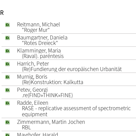
R
Reitmann, Michael
"Roger Mur"
Baumgartner, Daniela
"Rotes Dreieck"
Klamminger, Maria
(Raval). paréntesis
Harrich, Peter
(Re)Fundierung der europäischen Urbanität
Murnig, Boris
(Re)Konstruktion: Kalkutta
Petev, Georgi
.re(FIND»THINK»FINE)
Radde, Eileen
RASE - replicative assessment of spectrometric
equipment
Zimmermann, Martin Jochen
RBL
Mayrhofer, Harald