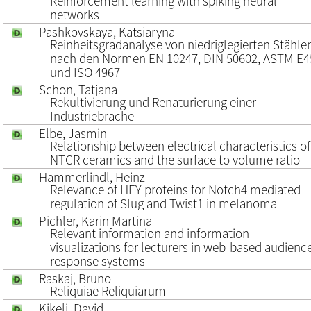
Reinforcement learning with spiking neural
networks
Pashkovskaya, Katsiaryna
Reinheitsgradanalyse von niedriglegierten Stähle
nach den Normen EN 10247, DIN 50602, ASTM E4
und ISO 4967
Schon, Tatjana
Rekultivierung und Renaturierung einer
Industriebrache
Elbe, Jasmin
Relationship between electrical characteristics of
NTCR ceramics and the surface to volume ratio
Hammerlindl, Heinz
Relevance of HEY proteins for Notch4 mediated
regulation of Slug and Twist1 in melanoma
Pichler, Karin Martina
Relevant information and information
visualizations for lecturers in web-based audienc
response systems
Raskaj, Bruno
Reliquiae Reliquiarum
Kikelj, David