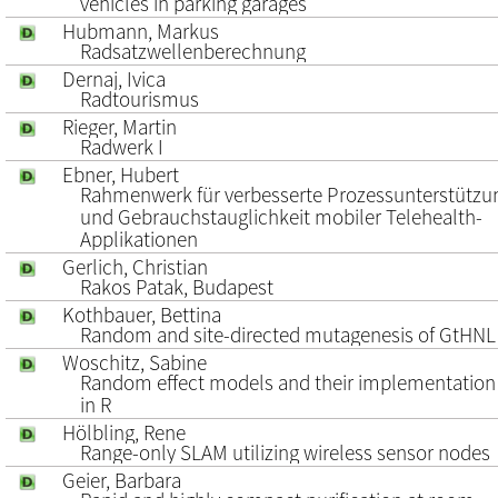
vehicles in parking garages
Hubmann, Markus
Radsatzwellenberechnung
Dernaj, Ivica
Radtourismus
Rieger, Martin
Radwerk I
Ebner, Hubert
Rahmenwerk für verbesserte Prozessunterstützu
und Gebrauchstauglichkeit mobiler Telehealth-
Applikationen
Gerlich, Christian
Rakos Patak, Budapest
Kothbauer, Bettina
Random and site-directed mutagenesis of GtHNL
Woschitz, Sabine
Random effect models and their implementation
in R
Hölbling, Rene
Range-only SLAM utilizing wireless sensor nodes
Geier, Barbara