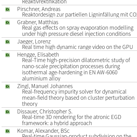
Reaktivrektifikation
Pirschner, Andreas
Reaktordesign zur partiellen Ligninfällung mit CO
Grabner, Matthias
Real gas effects on spray evaporation modelling
under high pressure diesel injection conditions
Jaeger, Lorenz
Real time high dynamic range video on the GPU
Hengge, Elisabeth
Real-Time high-precision dilatometric study of
nano-scale precipitation processes during
isothermal age-hardening in EN AW-6060
aluminium alloy
Zingl, Manuel Johannes
Real-frequency impurity solver for dynamical
mean-field theory based on cluster perturbation
theory
Dissauer, Christopher S.
Real-time 3D rendering for the atronic EGD
framework: a hybrid approach
Komar, Alexander, BSc
Real-time Gaussian-product subdivision on the